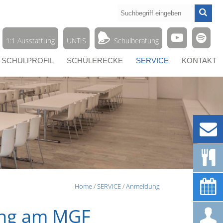




1:1 Ausstattung
UNTIS
Schulberatung
SCHULPROFIL
SCHÜLERECKE
SERVICE
KONTAKT



Home
/
SERVICE
/
Anmeldung
ung am MGF
