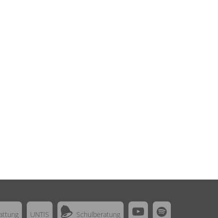



attung
UNTIS
Schulberatung