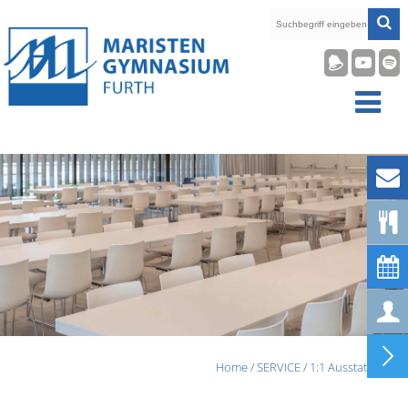










Home
/
SERVICE
/
1:1 Ausstattung