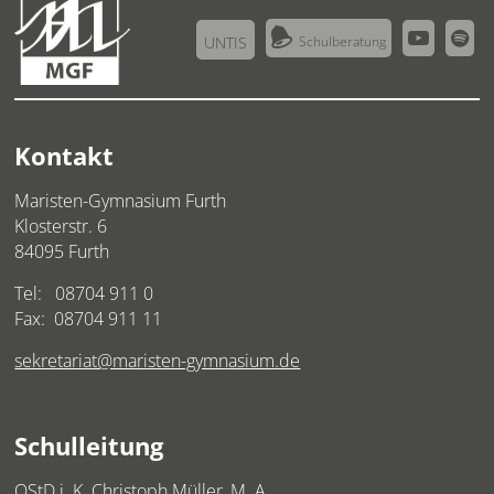



UNTIS
Schulberatung
Kontakt
Maristen-Gymnasium Furth
Klosterstr. 6
84095 Furth
Tel:
08704 911 0
Fax: 08704 911 11
sekretariat@maristen-gymnasium.de
Schulleitung
OStD i. K. Christoph Müller, M. A.