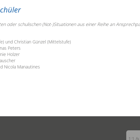
Schüler
en oder schulischen (Not-)Situationen aus einer Reihe an Ansprechpa
e) und Christian Günzel (Mittelstufe)
onas Peters
nie Holzer
Rauscher
d Nicola Manautines
1:1 A