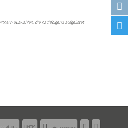

rtnern auswählen, die nachfolgend aufgelistet




usstattung
UNTIS