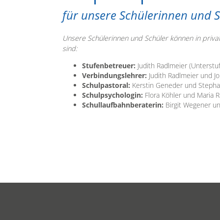
für unsere Schülerinnen und 
Unsere Schülerinnen und Schüler können in privat
sind:
Stufenbetreuer:
Judith Radlmeier (Unterstuf
Verbindungslehrer:
Judith Radlmeier und J
Schulpastoral:
Kerstin Geneder und Stepha
Schulpsychologin:
Flora Köhler und Maria 
Schullaufbahnberaterin:
Birgit Wegener un