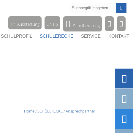




1:1 Ausstattung
UNTIS
Schulberatung
SCHULPROFIL
SCHÜLERECKE
SERVICE
KONTAKT


Home
/
SCHÜLERECKE
/
Ansprechpartner
