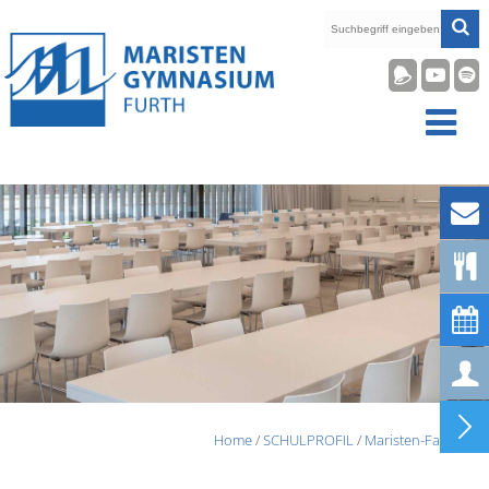










Home
/
SCHULPROFIL
/
Maristen-Familie