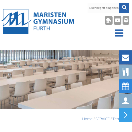










Home
/
SERVICE
/
Termine