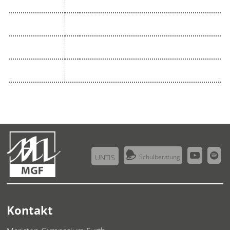



UNTIS
Schulberatung
Kontakt