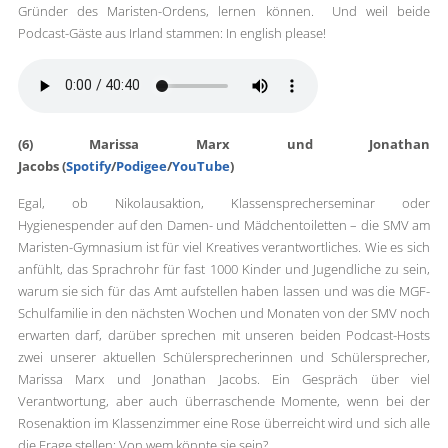
Gründer des Maristen-Ordens, lernen können. Und weil beide
Podcast-Gäste aus Irland stammen: In english please!
(6) Marissa Marx und Jonathan
Jacobs (
Spotify
/
Podigee
/
YouTube
)
Egal, ob Nikolausaktion, Klassensprecherseminar oder
Hygienespender auf den Damen- und Mädchentoiletten – die SMV am
Maristen-Gymnasium ist für viel Kreatives verantwortliches. Wie es sich
anfühlt, das Sprachrohr für fast 1000 Kinder und Jugendliche zu sein,
warum sie sich für das Amt aufstellen haben lassen und was die MGF-
Schulfamilie in den nächsten Wochen und Monaten von der SMV noch
erwarten darf, darüber sprechen mit unseren beiden Podcast-Hosts
zwei unserer aktuellen Schülersprecherinnen und Schülersprecher,
Marissa Marx und Jonathan Jacobs. Ein Gespräch über viel
Verantwortung, aber auch überraschende Momente, wenn bei der
Rosenaktion im Klassenzimmer eine Rose überreicht wird und sich alle
die Frage stellen: Von wem könnte sie sein?