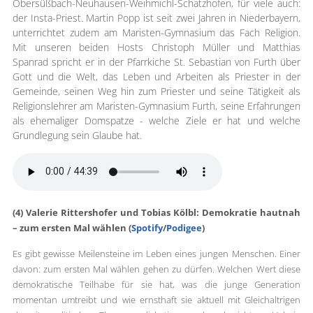
Obersüßbach-Neuhausen-Weihmichl-Schatzhofen, für viele auch:
der Insta-Priest. Martin Popp ist seit zwei Jahren in Niederbayern,
unterrichtet zudem am Maristen-Gymnasium das Fach Religion.
Mit unseren beiden Hosts Christoph Müller und Matthias
Spanrad spricht er in der Pfarrkiche St. Sebastian von Furth über
Gott und die Welt, das Leben und Arbeiten als Priester in der
Gemeinde, seinen Weg hin zum Priester und seine Tätigkeit als
Religionslehrer am Maristen-Gymnasium Furth, seine Erfahrungen
als ehemaliger Domspatze - welche Ziele er hat und welche
Grundlegung sein Glaube hat.
(4) Valerie Rittershofer und Tobias Kölbl: Demokratie hautnah
– zum ersten Mal wählen (
Spotify
/
Podigee
)
Es gibt gewisse Meilensteine im Leben eines jungen Menschen. Einer
davon: zum ersten Mal wählen gehen zu dürfen. Welchen Wert diese
demokratische Teilhabe für sie hat, was die junge Generation
momentan umtreibt und wie ernsthaft sie aktuell mit Gleichaltrigen