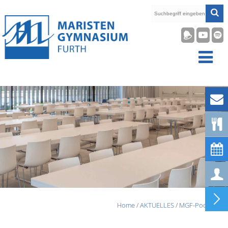










Home
/
AKTUELLES
/
MGF-Podcast