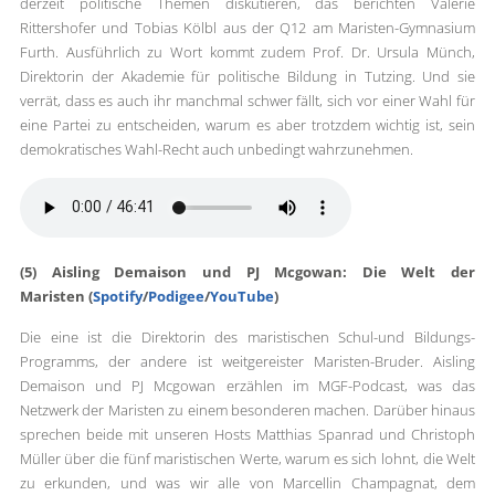
derzeit politische Themen diskutieren, das berichten Valerie
Rittershofer und Tobias Kölbl aus der Q12 am Maristen-Gymnasium
Furth. Ausführlich zu Wort kommt zudem Prof. Dr. Ursula Münch,
Direktorin der Akademie für politische Bildung in Tutzing. Und sie
verrät, dass es auch ihr manchmal schwer fällt, sich vor einer Wahl für
eine Partei zu entscheiden, warum es aber trotzdem wichtig ist, sein
demokratisches Wahl-Recht auch unbedingt wahrzunehmen.
(5) Aisling Demaison und PJ Mcgowan: Die Welt der
Maristen (
Spotify
/
Podigee
/
YouTube
)
Die eine ist die Direktorin des maristischen Schul-und Bildungs-
Programms, der andere ist weitgereister Maristen-Bruder. Aisling
Demaison und PJ Mcgowan erzählen im MGF-Podcast, was das
Netzwerk der Maristen zu einem besonderen machen. Darüber hinaus
sprechen beide mit unseren Hosts Matthias Spanrad und Christoph
Müller über die fünf maristischen Werte, warum es sich lohnt, die Welt
zu erkunden, und was wir alle von Marcellin Champagnat, dem