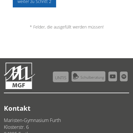
weiter zu Schritt 2
* Felder, die ausgefüllt werden müssen!



UNTIS
Schulberatung
Kontakt
Maristen-Gymnasium Furth
Klosterstr. 6