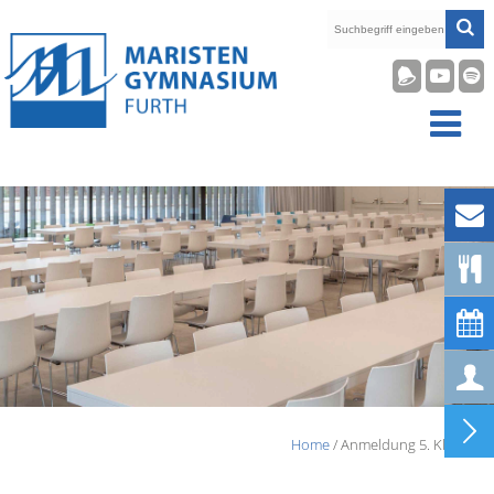










Home
/ Anmeldung 5. Klasse