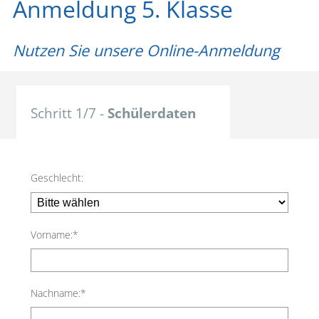
Anmeldung 5. Klasse
Nutzen Sie unsere Online-Anmeldung
Schritt 1/7 -
Schülerdaten
Schritt 2/7 -
Kontaktdaten
Schritt 3/7 -
Elterndaten
Geschlecht:
Schritt 4/7 -
Schullaufbahn
Schritt 5/7 -
Wahlangebote
Vorname:*
Schritt 6/7 -
Sonstiges
Schritt 7/7 -
Anmeldung
Nachname:*