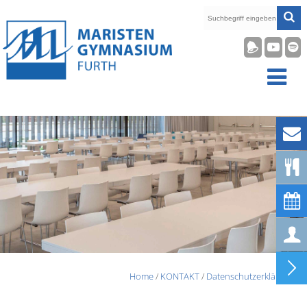










Home
/
KONTAKT
/
Datenschutzerklärung