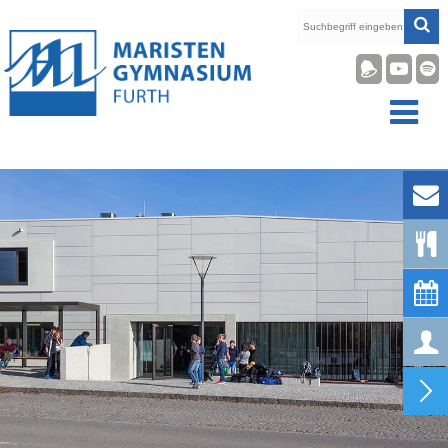









