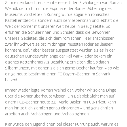
Zum einen lauschten sie interessiert den Erzählungen von Roman
Weindl, der nicht nur die Exponate der Römer-Abteilung des
Museums vorstellte (in Künzing wurde sogar ein römisches
Kastell entdeckt!), sondern auch sehr lebensnah und lebhaft die
Welt der Römer mit unserer Welt heute in Bezug setzte. So
erfuhren die Schülerinnen und Schüler, dass die Bewohner
unseres Gebietes, die sich dem römischen Heer anschlossen,
zwar ihr Schwert selbst mitbringen mussten (oder es ‚leasen‘
konnten), dafür aber besser ausgestattet wurden als es in der
deutschen Bundeswehr lange der Fall war – jeder bekam ein
eigenes Kettenhemd! Als Bezahlung erhielten die Soldaten
Silbermünzen, mit denen sie sich gerne Becher kauften – so wie
einige heute bestimmt einen FC Bayern-Becher im Schrank
haben!
Immer wieder legte Roman Weindl dar, woher wir solche Dinge
über die Römer überhaupt wissen. Ein Beispiel: Sieht man auf
einem FCB-Becher heute z.B. Mario Basler im FCB-Trikot, kann
man ihn zeitlich ziemlich genau einordnen – und ganz ähnlich
arbeiten auch Archäologen und Archäologinnen!
Klar wurde den Jugendlichen bei dieser Führung auch, warum es