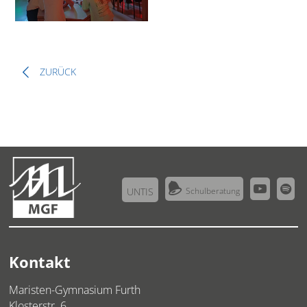
ZURÜCK



UNTIS
Schulberatung
Kontakt
Maristen-Gymnasium Furth
Klosterstr. 6