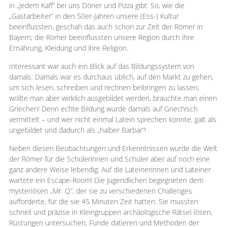
in „jedem Kaff“ bei uns Döner und Pizza gibt: So, wie die
„Gastarbeiter“ in den 50er-Jahren unsere (Ess-) Kultur
beeinflussten, geschah das auch schon zur Zeit der Römer in
Bayern; die Römer beeinflussten unsere Region durch ihre
Ernährung, Kleidung und ihre Religion.
Interessant war auch ein Blick auf das Bildungssystem von
damals: Damals war es durchaus üblich, auf den Markt zu gehen,
um sich lesen, schreiben und rechnen beibringen zu lassen;
wollte man aber wirklich ausgebildet werden, brauchte man einen
Griechen! Denn echte Bildung wurde damals auf Griechisch
vermittelt – und wer nicht einmal Latein sprechen konnte, galt als
ungebildet und dadurch als „halber Barbar“!
Neben diesen Beobachtungen und Erkenntnissen wurde die Welt
der Römer für die Schülerinnen und Schüler aber auf noch eine
ganz andere Weise lebendig: Auf die Lateinerinnen und Lateiner
wartete ein Escape-Room! Die Jugendlichen begegneten dem
mysteriösen „Mr. Q“, der sie zu verschiedenen Challenges
aufforderte, für die sie 45 Minuten Zeit hatten. Sie mussten
schnell und präzise in Kleingruppen archäologische Rätsel lösen,
Rüstungen untersuchen, Funde datieren und Methoden der