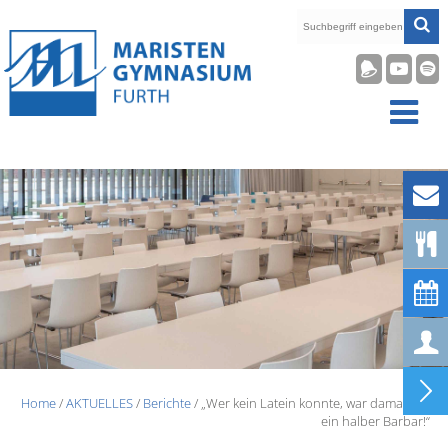










Home
/
AKTUELLES
/
Berichte
/ „Wer kein Latein konnte, war damals eh
ein halber Barbar!“