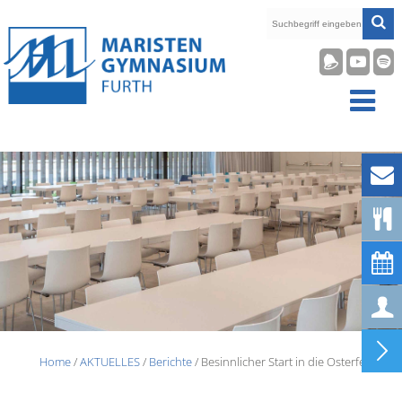










Home
/
AKTUELLES
/
Berichte
/ Besinnlicher Start in die Osterferien