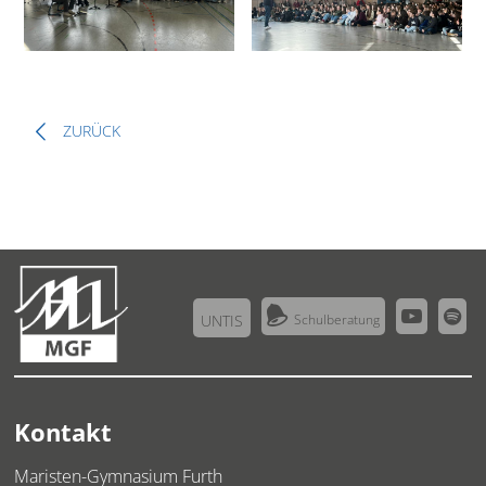
ZURÜCK



UNTIS
Schulberatung
Kontakt
Maristen-Gymnasium Furth