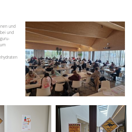
nnen und
rbei und
nguru-
zum
enhydraten