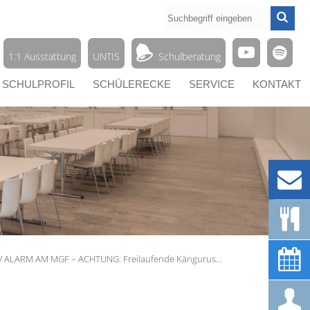




1:1 Ausstattung
UNTIS
Schulberatung
SCHULPROFIL
SCHÜLERECKE
SERVICE
KONTAKT



/ ALARM AM MGF – ACHTUNG: Freilaufende Kängurus…
