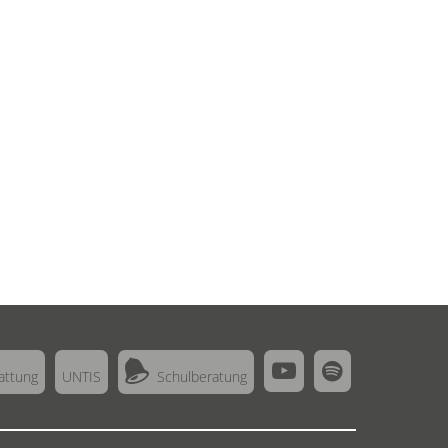



attung
UNTIS
Schulberatung