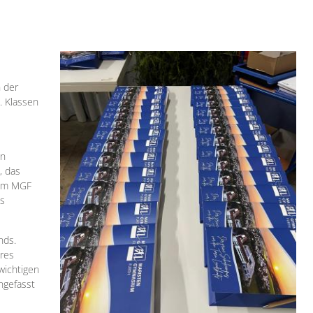
 der
. Klassen
en
, das
 am MGF
ns
nds.
eres
 wichtigen
ngefasst