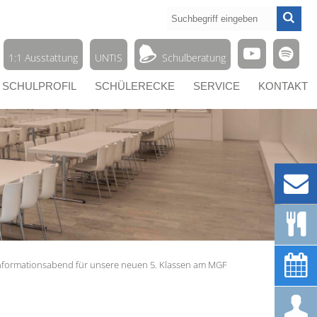




1:1 Ausstattung
UNTIS
Schulberatung
SCHULPROFIL
SCHÜLERECKE
SERVICE
KONTAKT



Informationsabend für unsere neuen 5. Klassen am MGF
