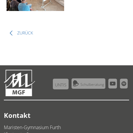
ZURÜCK



UNTIS
Schulberatung
Kontakt
Maristen-Gymnasium Furth