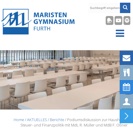










Home
/
AKTUELLES
/
Berichte
/ Podiumsdiskussion zur Haushalts-,
Steuer- und Finanzpolitik mit MdL R. Müller und MdB F. Oßner